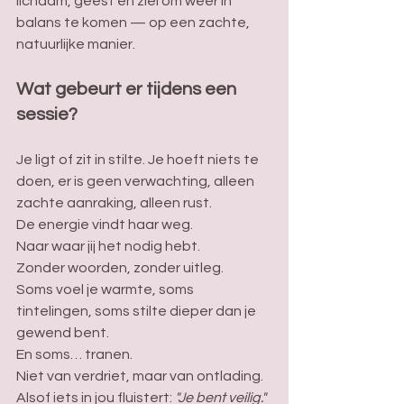
lichaam, geest en ziel om weer in 
balans te komen — op een zachte, 
natuurlijke manier.
Wat gebeurt er tijdens een 
sessie?
Je ligt of zit in stilte. Je hoeft niets te 
doen, er is geen verwachting, alleen 
zachte aanraking, alleen rust.
De energie vindt haar weg. 
Naar waar jij het nodig hebt. 
Zonder woorden, zonder uitleg. 
Soms voel je warmte, soms 
tintelingen, soms stilte dieper dan je 
gewend bent. 
En soms… tranen. 
Niet van verdriet, maar van ontlading. 
Alsof iets in jou fluistert: 
"Je bent veilig."