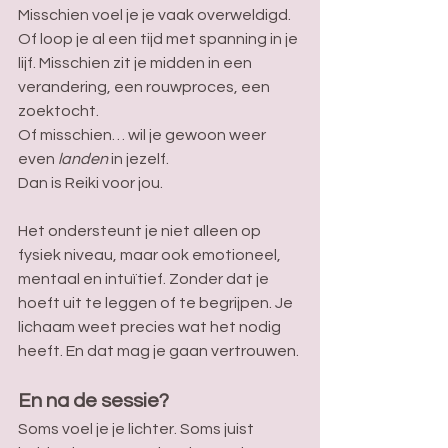
Misschien voel je je vaak overweldigd. 
Of loop je al een tijd met spanning in je 
lijf. Misschien zit je midden in een 
verandering, een rouwproces, een 
zoektocht.
Of misschien… wil je gewoon weer 
even 
landen
 in jezelf.
Dan is Reiki voor jou.
Het ondersteunt je niet alleen op 
fysiek niveau, maar ook emotioneel, 
mentaal en intuïtief. Zonder dat je 
hoeft uit te leggen of te begrijpen. Je 
lichaam weet precies wat het nodig 
heeft. En dat mag je gaan vertrouwen.
En na de sessie?
Soms voel je je lichter. Soms juist 