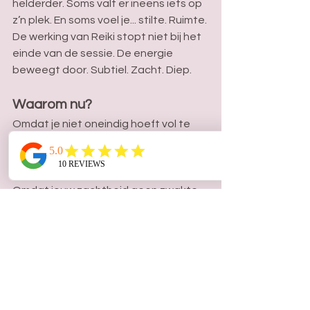
helderder. Soms valt er ineens iets op 
z’n plek. En soms voel je... stilte. Ruimte.
De werking van Reiki stopt niet bij het 
einde van de sessie. De energie 
beweegt door. Subtiel. Zacht. Diep.
Waarom nu?
Omdat je niet oneindig hoeft vol te 
houden. 
Omdat je niet alles zelf hoeft te 
dragen.
Omdat jouw zachtheid geen zwakte 
is — maar jouw kracht.
Reiki herinnert je aan wie je werkelijk 
bent, onder al die lagen van ‘moeten’ 
en ‘doorgaan’.En misschien is dát wel 
precies wat je nu nodig hebt.
Voel je een ja? 
Een zachte, stille ja die 