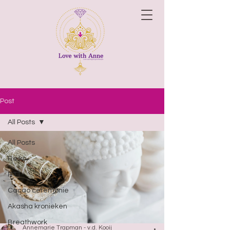
Post
All Posts
All Posts
Reiki
RTT
Cacao ceremonie
Akasha kronieken
Breathwork
Annemarie Trapman - v.d. Kooij