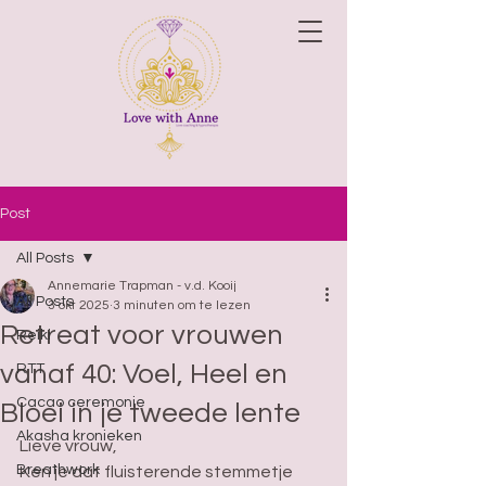
Post
All Posts
Annemarie Trapman - v.d. Kooij
All Posts
3 okt 2025
3 minuten om te lezen
Retreat voor vrouwen
Reiki
vanaf 40: Voel, Heel en
RTT
Cacao ceremonie
Bloei in je tweede lente
Akasha kronieken
Lieve vrouw, 
Breathwork
Ken je dat fluisterende stemmetje 