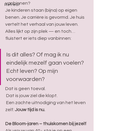
vanbinnen?
Retreat
Je kinderen staan (bijna) op eigen 
benen. Je carrière is gevormd. Je huis 
vertelt het verhaal van jouw leven. 
Alles lijkt op zijn plek — en toch… 
fluistert er iets diep vanbinnen:
Is dit alles? Of mag ik nu 
eindelijk mezelf gaan voelen? 
Echt leven? Op míjn 
voorwaarden?
Dat is geen toeval.
 Dat is jouw ziel die klopt.
 Een zachte uitnodiging van het leven 
zelf: 
Jouw tijd is nu. 
De Bloom-jaren – thuiskomen bij jezelf 
Als vrouw van 40+ sta je op een 