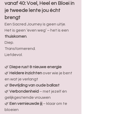
vanaf 40: Voel, Heel en Bloei in 
je tweede lente
jou écht 
brengt 
Een Sacred Journey is geen uitje.
Het is geen ‘even weg’ – het is een 
thuiskomen
.
Diep. 
Transformerend. 
Liefdevol.
🌿 
Diepe rust & nieuwe energie
🌿 
Heldere inzichten
 over wie je bent 
en wat je verlangt
🌿 
Bevrijding van oude ballast
🌿 
Verbondenheid
 – met jezelf én 
gelijkgestemde vrouwen
🌿 
Een vernieuwde jij
 – klaar om te 
bloeien 