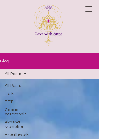
Blog
All Posts
All Posts
Reiki
RTT
Cacao
ceremonie
Akasha
kronieken
Breathwork