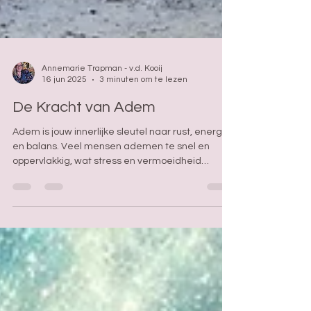
Annemarie Trapman - v.d. Kooij
16 jun 2025
3 minuten om te lezen
De Kracht van Adem
Adem is jouw innerlijke sleutel naar rust, energie
en balans. Veel mensen ademen te snel en
oppervlakkig, wat stress en vermoeidheid
veroorzaakt. Bewust en diep ademhalen
herstelt je zenuwstelsel, verbetert je focus, slaap
en emotionele verwerking. Met simpele
ademtechnieken kun je jouw welzijn versterken
– altijd en overal. Durf jij opnieuw te leren
ademen?